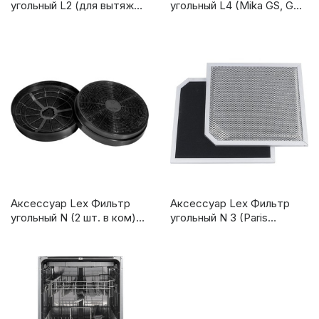
угольный L2 (для вытяжки
угольный L4 (Mika GS, GS
S)
Bloc Light)
Аксессуар Lex Фильтр
Аксессуар Lex Фильтр
угольный N (2 шт. в ком)
угольный N 3 (Paris
(Simple1-2M, GS
Is,Solaris Is)
Bl.,Olive,Tubo,Tubo Is,Paris
Is,Solaris,Plaza,Hubble