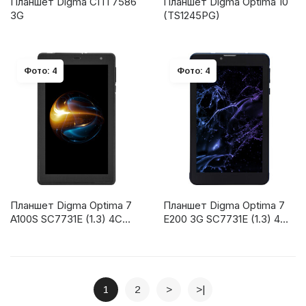
Планшет Digma CITI 7586
Планшет Digma Optima 10
3G
(TS1245PG)
Фото: 4
Фото: 4
Планшет Digma Optima 7
Планшет Digma Optima 7
A100S SC7731E (1.3) 4C
E200 3G SC7731E (1.3) 4C
RAM1Gb ROM16Gb 7" IPS
RAM2Gb ROM16Gb 7" IPS
1024x600 3G Android 10.0
1024x600 3G Android 11.0
Go графит
Go темно-синий
1
2
>
>|