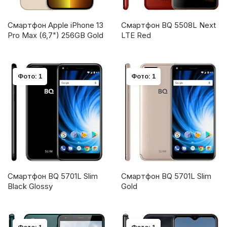
Смартфон Apple iPhone 13
Смартфон BQ 5508L Next
Pro Max (6,7") 256GB Gold
LTE Red
Фото: 1
Фото: 1
Смартфон BQ 5701L Slim
Смартфон BQ 5701L Slim
Black Glossy
Gold